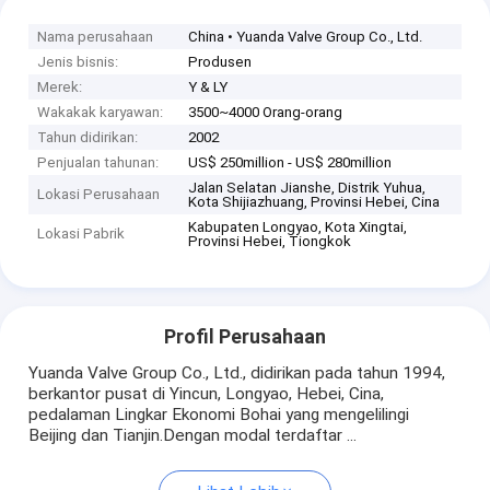
Nama perusahaan
China • Yuanda Valve Group Co., Ltd.
Jenis bisnis:
Produsen
Merek:
Y & LY
Wakakak karyawan:
3500~4000 Orang-orang
Tahun didirikan:
2002
Penjualan tahunan:
US$ 250million - US$ 280million
Jalan Selatan Jianshe, Distrik Yuhua,
Lokasi Perusahaan
Kota Shijiazhuang, Provinsi Hebei, Cina
Kabupaten Longyao, Kota Xingtai,
Lokasi Pabrik
Provinsi Hebei, Tiongkok
Profil Perusahaan
Yuanda Valve Group Co., Ltd., didirikan pada tahun 1994,
berkantor pusat di Yincun, Longyao, Hebei, Cina,
pedalaman Lingkar Ekonomi Bohai yang mengelilingi
Beijing dan Tianjin.Dengan modal terdaftar ...