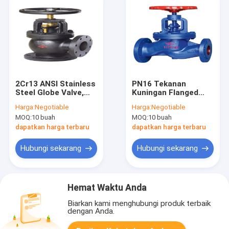
2Cr13 ANSI Stainless
PN16 Tekanan
Steel Globe Valve,
Kuningan Flanged
125LB Angle Type
Globe Valve Besi Ulet
Harga:
Negotiable
Harga:
Negotiable
Globe Valve
Anti Korosi
MOQ:
10 buah
MOQ:
10 buah
dapatkan harga terbaru
dapatkan harga terbaru
Hubungi sekarang
Hubungi sekarang
Hemat Waktu Anda
Biarkan kami menghubungi produk terbaik
dengan Anda.