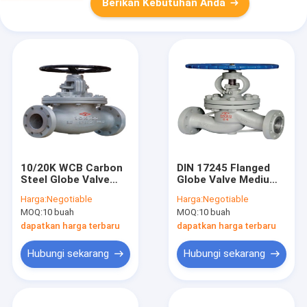
Berikan Kebutuhan Anda
10/20K WCB Carbon
DIN 17245 Flanged
Steel Globe Valve
Globe Valve Medium
2361 Standar Suhu
Steam Wheel Baja
Harga:
Negotiable
Harga:
Negotiable
Tinggi
Karbon Putih
MOQ:
10 buah
MOQ:
10 buah
Keperakan
dapatkan harga terbaru
dapatkan harga terbaru
Hubungi sekarang
Hubungi sekarang