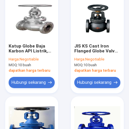
Katup Globe Baja
JIS KS Cast Iron
Karbon API Listrik,
Flanged Globe Valve
Katup Gerbang
Hitam Listrik Uap Air
Harga:
Negotiable
Harga:
Negotiable
Bergelang
Menengah
MOQ:
10 buah
MOQ:
10 buah
150/300/600LB
dapatkan harga terbaru
dapatkan harga terbaru
Hubungi sekarang
Hubungi sekarang
Rumah
Produk
Tentang kita