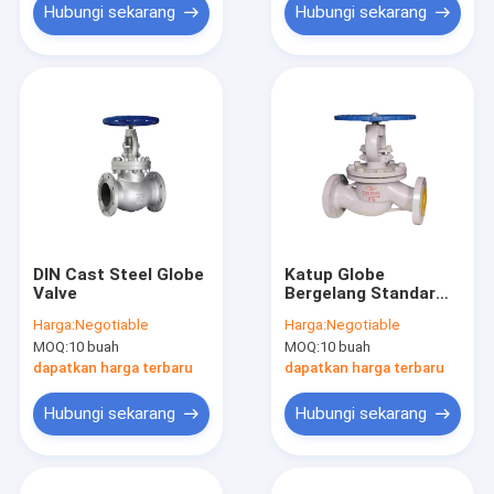
Hubungi sekarang
Hubungi sekarang
DIN Cast Steel Globe
Katup Globe
Valve
Bergelang Standar
Rusia 1.0/2.5/4.0 Mpa
Harga:
Negotiable
Harga:
Negotiable
Rising Stem WCB
MOQ:
10 buah
MOQ:
10 buah
dapatkan harga terbaru
dapatkan harga terbaru
Hubungi sekarang
Hubungi sekarang