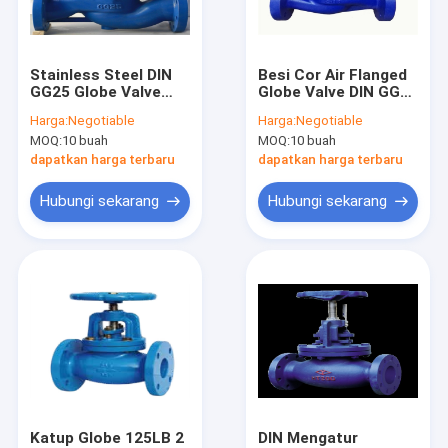
Hubungi kami
Stainless Steel DIN
Besi Cor Air Flanged
GG25 Globe Valve
Globe Valve DIN GG25
Katup Gerbang Bergelang
PN16 Manual Tahan
PN16 Stainless Steel
Harga:
Negotiable
Harga:
Negotiable
Suhu Tinggi
MOQ:
10 buah
MOQ:
10 buah
Katup Globe Bergelang
dapatkan harga terbaru
dapatkan harga terbaru
Katup Periksa Ayun Bergelang
Hubungi sekarang
Hubungi sekarang
Katup Bola Mengambang
Katup Kupu-Kupu Bergelang
Katup Saringan Y
katup kupu-kupu wafer
Katup Pemeliharaan Air
Katup Globe 125LB 2
DIN Mengatur