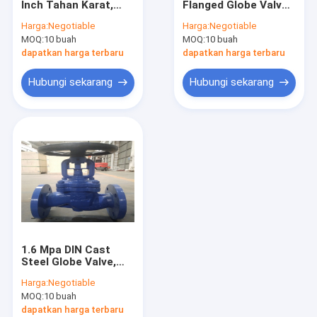
Inch Tahan Karat,
Flanged Globe Valve
Angkat Katup Periksa
Katup Globe API
Cast Iron 1.6 Mpa
Harga:
Negotiable
Harga:
Negotiable
Roda Besi Cor
Tahan Karat
MOQ:
Katup Proteksi Kebakaran
10 buah
MOQ:
10 buah
dapatkan harga terbaru
dapatkan harga terbaru
Katup Air Kuningan
Hubungi sekarang
Hubungi sekarang
Katup Udara Bergelang
1.6 Mpa DIN Cast
Steel Globe Valve,
Bellow Putih
Harga:
Negotiable
Keperakan Sealed
MOQ:
10 buah
Globe Valve
dapatkan harga terbaru