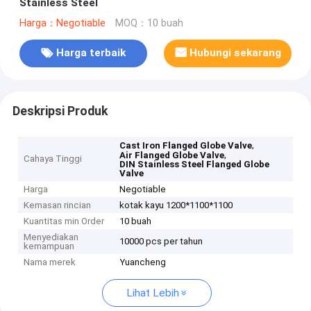
Stainless Steel
Harga：Negotiable
MOQ：10 buah
Harga terbaik
Hubungi sekarang
Deskripsi Produk
,
Cast Iron Flanged Globe Valve
,
Air Flanged Globe Valve
Cahaya Tinggi
DIN Stainless Steel Flanged Globe
Valve
Harga
Negotiable
Kemasan rincian
kotak kayu 1200*1100*1100
Kuantitas min Order
10 buah
Menyediakan
10000 pcs per tahun
kemampuan
Nama merek
Yuancheng
Lihat Lebih