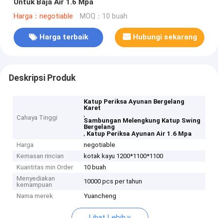
Untuk Baja Air 1.6 Mpa
Harga：negotiable
MOQ：10 buah
Harga terbaik
Hubungi sekarang
Deskripsi Produk
Katup Periksa Ayunan Bergelang
Karet
,
Cahaya Tinggi
Sambungan Melengkung Katup Swing
Bergelang
,
Katup Periksa Ayunan Air 1.6 Mpa
Harga
negotiable
Kemasan rincian
kotak kayu 1200*1100*1100
Kuantitas min Order
10 buah
Menyediakan
10000 pcs per tahun
kemampuan
Nama merek
Yuancheng
Lihat Lebih