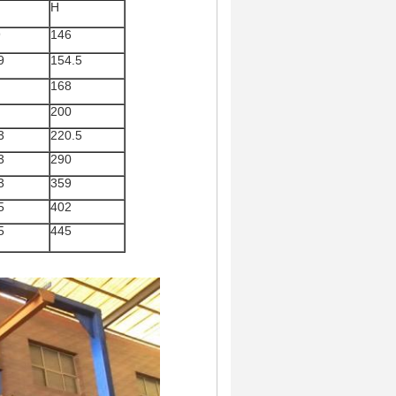
H
9
146
9
154.5
168
200
3
220.5
3
290
3
359
5
402
5
445