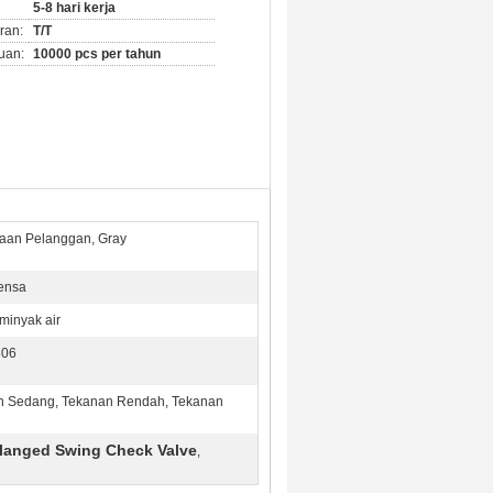
5-8 hari kerja
ran:
T/T
uan:
10000 pcs per tahun
aan Pelanggan, Gray
lensa
minyak air
306
n Sedang, Tekanan Rendah, Tekanan
langed Swing Check Valve
,