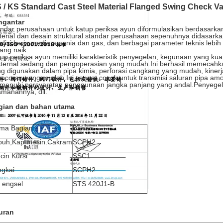
S / KS Standard Cast Steel Material Flanged Swing Check Va
ngantar
ndar perusahaan untuk katup periksa ayun diformulasikan berdasarka
erial dan desain struktural standar perusahaan sepenuhnya didasarkan
disi kerja media amonia dan gas, dan berbagai parameter teknis lebih
ang naik.
up periksa ayun memiliki karakteristik penyegelan, kegunaan yang kuat
ternal sedang dan pengoperasian yang mudah.Ini berhasil memecahka
g digunakan dalam pipa kimia, perforasi cangkang yang mudah, kiner
ocoran yang mudah.Ini sangat cocok untuk transmisi saluran pipa amon
menuhi persyaratan penggunaan jangka panjang yang andal.Penyegel
manannya, dll.
gian dan bahan utama
ma Bagian
Bahan
buh
,
Kap mesin.Cakram
SCPH2
cin Kursi
SSC1
ngkai
SCPH2
 engsel
STS 420J1-B
uran