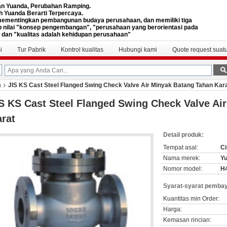
n Yuanda, Perubahan Ramping.
h Yuanda Berarti Terpercaya.
ementingkan pembangunan budaya perusahaan, dan memiliki tiga
 nilai "konsep pengembangan", "perusahaan yang berorientasi pada
 dan "kualitas adalah kehidupan perusahaan"
i
Tur Pabrik
Kontrol kualitas
Hubungi kami
Quote request suat
JIS KS Cast Steel Flanged Swing Check Valve Air Minyak Batang Tahan Kar
g
S KS Cast Steel Flanged Swing Check Valve Ai
rat
Detail produk:
Tempat asal:
Ci
Nama merek:
Y
Nomor model:
H
Syarat-syarat pembay
Kuantitas min Order:
Harga:
Kemasan rincian: