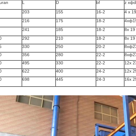
uran
L
D
bf
z xфd
203
155
16-2
4 x 1
216
175
18-2
4xф1
241
185
18-2
8x 19
0
292
210
18-2
8x 19
5
330
250
20-2
8xф2
0
356
280
22-2
8xф2
0
495
330
22-2
12x 2
0
622
400
24-2
12x 2
0
698
445
24-3
16x 2