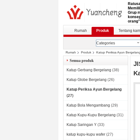
Ratusa
Memili
Grup m
konsep
orang"
Rumah
Produk
Tentang kam
Categories
Rumah
Produk
Katup Periksa Ayun Bergelan
Semua produk
JI
Katup Gerbang Bergelang
(38)
Ka
Katup Globe Bergelang
(26)
Katup Periksa Ayun Bergelang
(27)
Katup Bola Mengambang
(29)
Katup Kupu-Kupu Bergelang
(31)
Katup Saringan Y
(33)
katup kupu-kupu wafer
(27)