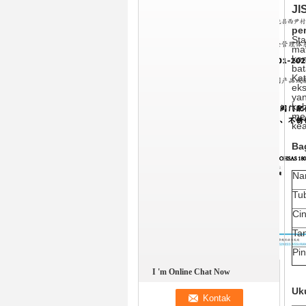
JI
pe
Sta
mat
kon
bat
Kat
eks
yan
keb
me
kea
Ba
Na
Tu
Cin
Ta
Pin
I 'm Online Chat Now
Uk