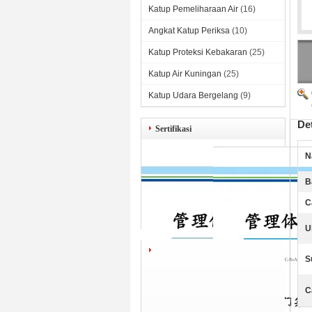
Katup Pemeliharaan Air
(16)
Angkat Katup Periksa
(10)
Katup Proteksi Kebakaran
(25)
Katup Air Kuningan
(25)
Katup Udara Bergelang
(9)
De
Sertifikasi
N
B
C
U
S
C