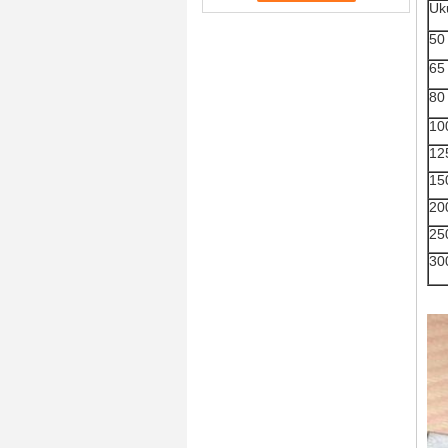
Uk
50
65
80
10
12
15
20
25
30