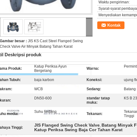
Waktu pengiriman:
Syarat-syarat pembaya
Menyediakan kemamp
Kontak
Gambar besar :
JIS KS Cast Steel Flanged Swing
Check Valve Air Minyak Batang Tahan Karat
til Deskripsi produk
Katup Periksa Ayun
Permint
ama Produk:
Warna:
Bergelang
ahan Tubuh:
baja karbon
Koneksi:
ujung f
akram:
WCB
Sedang:
Batang 
DN50-600
standar tatap
KS B 2
kuran:
muka:
Suhu sedang
Tekana
uhu media:
Tekanan:
Tinggi
JIS Flanged Swing Check Valve
Batang Minyak F
,
ahaya Tinggi:
Katup Periksa Swing Baja Cor Tahan Karat