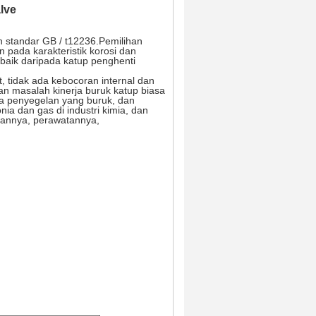
lve
n standar GB / t12236.Pemilihan
 pada karakteristik korosi dan
 baik daripada katup penghenti
, tidak ada kebocoran internal dan
n masalah kinerja buruk katup biasa
ja penyegelan yang buruk, dan
ia dan gas di industri kimia, dan
annya, perawatannya,