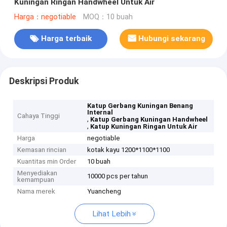
Kuningan Ringan Handwheel Untuk Air
Harga：negotiable
MOQ：10 buah
Harga terbaik
Hubungi sekarang
Deskripsi Produk
Katup Gerbang Kuningan Benang
Internal
Cahaya Tinggi
,
Katup Gerbang Kuningan Handwheel
,
Katup Kuningan Ringan Untuk Air
Harga
negotiable
Kemasan rincian
kotak kayu 1200*1100*1100
Kuantitas min Order
10 buah
Menyediakan
10000 pcs per tahun
kemampuan
Nama merek
Yuancheng
Lihat Lebih