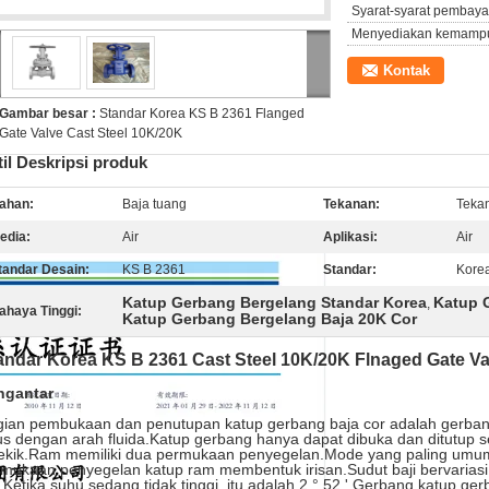
Syarat-syarat pembaya
Menyediakan kemamp
Kontak
Gambar besar :
Standar Korea KS B 2361 Flanged
Gate Valve Cast Steel 10K/20K
til Deskripsi produk
ahan:
Baja tuang
Tekanan:
Teka
edia:
Air
Aplikasi:
Air
tandar Desain:
KS B 2361
Standar:
Kore
Katup Gerbang Bergelang Standar Korea
Katup 
,
ahaya Tinggi:
Katup Gerbang Bergelang Baja 20K Cor
andar Korea KS B 2361 Cast Steel 10K/20K Flnaged Gate Va
ngantar
ian pembukaan dan penutupan katup gerbang baja cor adalah gerban
us dengan arah fluida.Katup gerbang hanya dapat dibuka dan ditutup s
cekik.Ram memiliki dua permukaan penyegelan.Mode yang paling umu
mukaan penyegelan katup ram membentuk irisan.Sudut baji bervarias
 Ketika suhu sedang tidak tinggi, itu adalah 2 ° 52 '.Gerbang katup ger