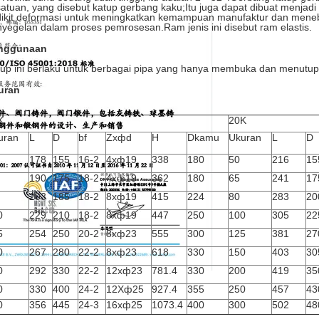
atuan, yang disebut katup gerbang kaku;Itu juga dapat dibuat menjad
dikit deformasi untuk meningkatkan kemampuan manufaktur dan men
yegelan dalam proses pemrosesan.Ram jenis ini disebut ram elastis.
nggunaan
up ini berlaku untuk berbagai pipa yang hanya membuka dan menutu
uran
K
20K
uran
L
D
bf
Zxфd
H
D
kamu
Ukuran
L
D
178
155
16-2
4xф19
338
180
50
216
15
190
175
18-2
4xф19
362
180
65
241
17
203
185
18-2
8xф19
415
224
80
283
20
0
229
210
18-2
8xф19
447
250
100
305
22
5
254
250
20-2
8xф23
555
300
125
381
27
0
267
280
22-2
8xф23
618
330
150
403
30
0
292
330
22-2
12xф23
781.4
330
200
419
35
0
330
400
24-2
12Xф25
927.4
355
250
457
43
0
356
445
24-3
16xф25
1073.4
400
300
502
48