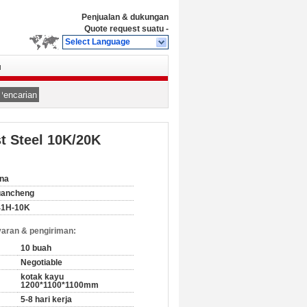
Penjualan & dukungan
Quote request suatu
-
Select Language
u
Pencarian
t Steel 10K/20K
na
uancheng
41H-10K
aran & pengiriman:
10 buah
Negotiable
kotak kayu
1200*1100*1100mm
5-8 hari kerja