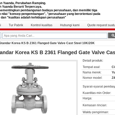
n Yuanda, Perubahan Ramping.
h Yuanda Berarti Terpercaya.
ementingkan pembangunan budaya perusahaan, dan memiliki tiga
 nilai "konsep pengembangan", "perusahaan yang berorientasi pada
 dan "kualitas adalah kehidupan perusahaan"
i
Tur Pabrik
Kontrol kualitas
Hubungi kami
Quote request suat
Standar Korea KS B 2361 Flanged Gate Valve Cast Steel 10K/20K
andar Korea KS B 2361 Flanged Gate Valve Cas
Detail produk:
Tempat asal:
Ci
Nama merek:
Y
Nomor model:
Z
Syarat-syarat pembay
Kuantitas min Order:
Harga:
Kemasan rincian:
Waktu pengiriman: