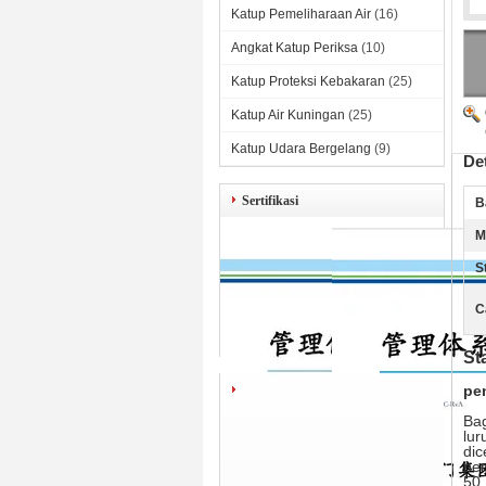
Katup Pemeliharaan Air
(16)
Angkat Katup Periksa
(10)
Katup Proteksi Kebakaran
(25)
Katup Air Kuningan
(25)
Katup Udara Bergelang
(9)
De
Sertifikasi
B
M
S
C
St
pe
Bag
lur
di
per
50.