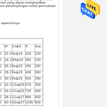
i ram yang dapat menghasilkan
ebus penyimpangan sudut permukaan
p sepenuhnya
bf
Zxфd
H
dua
5
22-2
8xф19
320
220
5
24-2
8Xф19
350
220
0
26-2
8xф23
295
280
5
28-2
8xф23
436
300
0
30-2
8xф25
505
280
5
32-2
12xф25
576
350
0
34-2
12xф25
728
400
0
38-2
12xф27
884
450
0
40-3
16xф27
1036
500