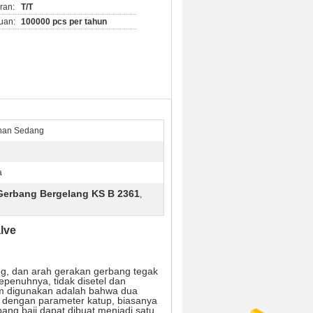
ran:
T/T
uan:
100000 pcs per tahun
nan Sedang
a
Gerbang Bergelang KS B 2361
,
lve
g, dan arah gerakan gerbang tegak
epenuhnya, tidak disetel dan
m digunakan adalah bahwa dua
i dengan parameter katup, biasanya
bang baji dapat dibuat menjadi satu