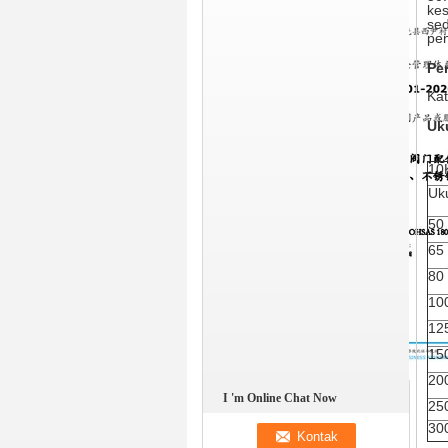
kes
se
pen
Pe
Kat
Uk
10
Uk
50
65
80
10
12
15
20
I 'm Online Chat Now
25
30