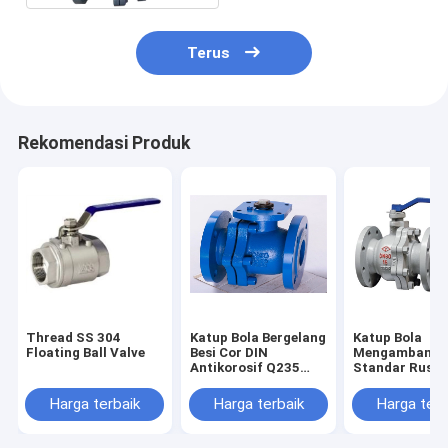
Terus
Rekomendasi Produk
Thread SS 304
Katup Bola Bergelang
Katup Bola
Floating Ball Valve
Besi Cor DIN
Mengambang
Antikorosif Q235
Standar Rusia
Handel Power
Kontrol Jarak
Antikorosi Baj
Harga terbaik
Harga terbaik
Harga terb
Karbon