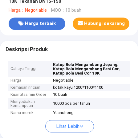
10K Tekanan DN15-150
Harga：Negotiable
MOQ：10 buah
Harga terbaik
Hubungi sekarang
Deskripsi Produk
,
Katup Bola Mengambang Jepang
Cahaya Tinggi
,
Katup Bola Mengambang Besi Cor
Katup Bola Besi Cor 10K
Harga
Negotiable
Kemasan rincian
kotak kayu 1200*1100*1100
Kuantitas min Order
10 buah
Menyediakan
10000 pcs per tahun
kemampuan
Nama merek
Yuancheng
Lihat Lebih