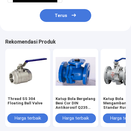
Terus
Rekomendasi Produk
Thread SS 304
Katup Bola Bergelang
Katup Bola
Floating Ball Valve
Besi Cor DIN
Mengambang
Antikorosif Q235
Standar Rusia
Handel Power
Kontrol Jarak
Antikorosi Baj
Harga terbaik
Harga terbaik
Harga terb
Karbon