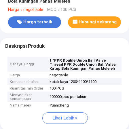
Bola Kuningan Panas Meleleh
Harga：negotiable
MOQ：100 PCS
Harga terbaik
Hubungi sekarang
Deskripsi Produk
,
1 "PPR Double Union Ball Valve
Cahaya Tinggi
,
Thread PPR Double Union Ball Valve
Katup Bola Kuningan Panas Meleleh
Harga
negotiable
Kemasan rincian
kotak kayu 1200*1100*1100
Kuantitas min Order
100 PCS
Menyediakan
100000 pcs per tahun
kemampuan
Nama merek
Yuancheng
Lihat Lebih