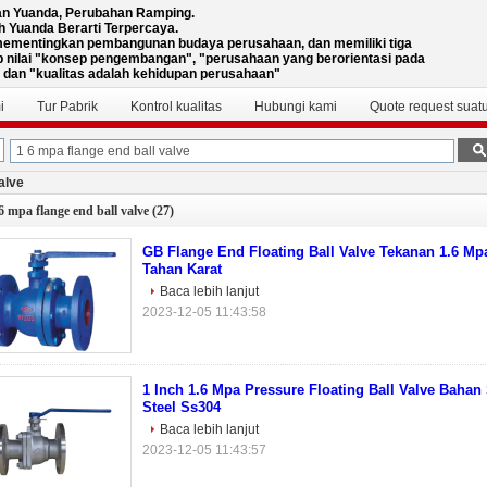
n Yuanda, Perubahan Ramping.
h Yuanda Berarti Terpercaya.
ementingkan pembangunan budaya perusahaan, dan memiliki tiga
 nilai "konsep pengembangan", "perusahaan yang berorientasi pada
 dan "kualitas adalah kehidupan perusahaan"
i
Tur Pabrik
Kontrol kualitas
Hubungi kami
Quote request suat
alve
6 mpa flange end ball valve
(27)
GB Flange End Floating Ball Valve Tekanan 1.6 Mp
Tahan Karat
Baca lebih lanjut
2023-12-05 11:43:58
1 Inch 1.6 Mpa Pressure Floating Ball Valve Bahan 
Steel Ss304
Baca lebih lanjut
2023-12-05 11:43:57