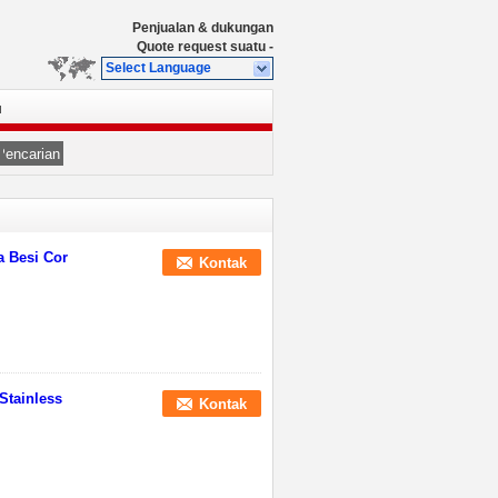
Penjualan & dukungan
Quote request suatu
-
Select Language
u
Pencarian
a Besi Cor
Kontak
Stainless
Kontak