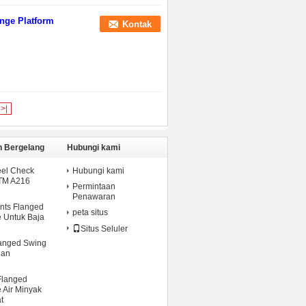
ange Platform
Kontak
>|
n Bergelang
Hubungi kami
eel Check
Hubungi kami
STM A216
Permintaan
Penawaran
nts Flanged
peta situs
 Untuk Baja
Situs Seluler
langed Swing
nan
Flanged
 Air Minyak
t