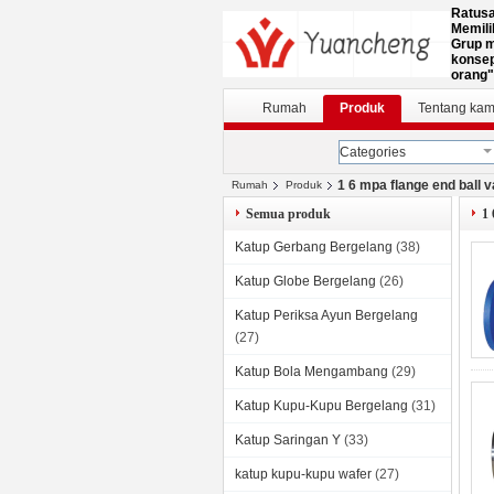
Ratusa
Memili
Grup m
konsep
orang"
Rumah
Produk
Tentang kam
Categories
1 6 mpa flange end ball v
Rumah
Produk
Semua produk
1 
Katup Gerbang Bergelang
(38)
Katup Globe Bergelang
(26)
Katup Periksa Ayun Bergelang
(27)
Katup Bola Mengambang
(29)
Katup Kupu-Kupu Bergelang
(31)
Katup Saringan Y
(33)
katup kupu-kupu wafer
(27)