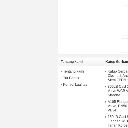
Tentang kami
Katup Gerban
Tentang kami
Katup Gerban
Oksidasi, Arc
Tur Pabrik
Stem EPDM G
Kontrol kualitas
300LB Cast 
Valve WCB A
Standar
A105 Flange
Valve, DN50
Valve
150LB Cast S
Flanged WCB
Tahan Koros