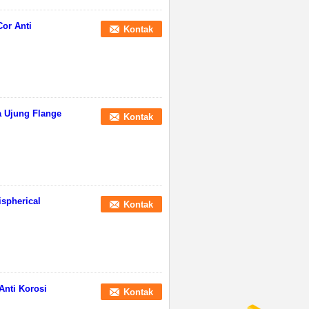
Cor Anti
Kontak
a Ujung Flange
Kontak
ispherical
Kontak
Anti Korosi
Kontak