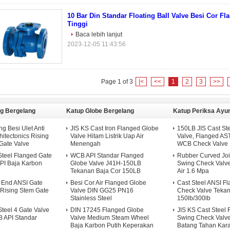
10 Bar Din Standar Floating Ball Valve Besi Cor Fl
Tinggi
Baca lebih lanjut
2023-12-05 11:43:56
Page 1 of 3
|<
<<
1
2
3
>>
g Bergelang
Katup Globe Bergelang
Katup Periksa Ayu
g Besi Ulet Anti
JIS KS Cast Iron Flanged Globe
150LB JIS Cast St
hitectonics Rising
Valve Hitam Listrik Uap Air
Valve, Flanged A
ate Valve
Menengah
WCB Check Valve
Steel Flanged Gate
WCB API Standar Flanged
Rubber Curved Joi
PI Baja Karbon
Globe Valve J41H-150LB
Swing Check Valve
Tekanan Baja Cor 150LB
Air 1.6 Mpa
 End ANSI Gate
Besi Cor Air Flanged Globe
Cast Steel ANSI F
 Rising Stem Gate
Valve DIN GG25 PN16
Check Valve Teka
Stainless Steel
150lb/300lb
teel 4 Gate Valve
DIN 17245 Flanged Globe
JIS KS Cast Steel 
 API Standar
Valve Medium Steam Wheel
Swing Check Valve
i
Baja Karbon Putih Keperakan
Batang Tahan Kara