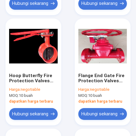
Hubungi sekarang
Hubungi sekarang
Hoop Butterfly Fire
Flange End Gate Fire
Protection Valves
Protection Valves
Garis Kartu Besi Ulet
Anti Korosif
Harga:
negotiable
Harga:
negotiable
Tahan Karat
Antibocor 1.6 Mpa
MOQ:
10 buah
MOQ:
10 buah
dapatkan harga terbaru
dapatkan harga terbaru
Hubungi sekarang
Hubungi sekarang