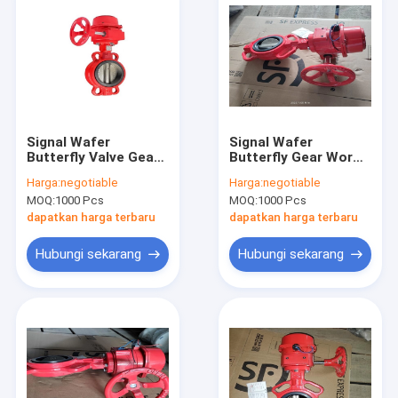
Signal Wafer
Signal Wafer
Butterfly Valve Gear
Butterfly Gear Worm
Worm Power Fire
Power Fire
Harga:
negotiable
Harga:
negotiable
Protection
Protection Valves
MOQ:
1000 Pcs
MOQ:
1000 Pcs
Warna Merah
dapatkan harga terbaru
dapatkan harga terbaru
Hubungi sekarang
Hubungi sekarang
Rumah
Produk
Tentang kita