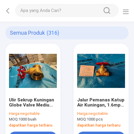
Semua Produk
(316)
Ulir Sekrup Kuningan
Jalur Pemanas Katup
Globe Valve Medium
Air Kuningan, 1.6mpa
Water Dn50 1.6mpa
Screw Thread 15mm
Harga:
negotiable
Harga:
negotiable
Gate Valve
MOQ:
1000 buah
MOQ:
1000 pcs
dapatkan harga terbaru
dapatkan harga terbaru