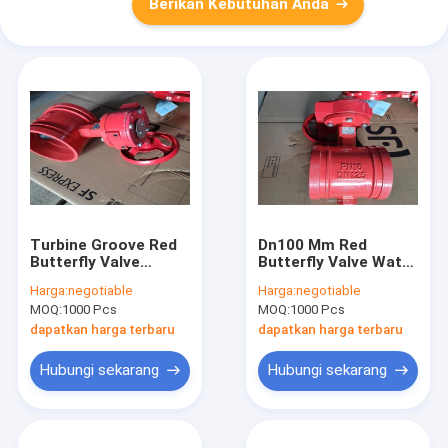
Berikan Kebutuhan Anda
Turbine Groove Red
Dn100 Mm Red
Butterfly Valve
Butterfly Valve Water
Warna Merah Dn100
Medium Fire
Harga:
negotiable
Harga:
negotiable
Mm
Protection
MOQ:
1000 Pcs
MOQ:
1000 Pcs
dapatkan harga terbaru
dapatkan harga terbaru
Hubungi sekarang
Hubungi sekarang