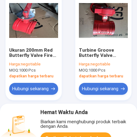
Ukuran 200mm Red
Turbine Groove
Butterfly Valve Fire
Butterfly Valve
Protection Clamp
Perlindungan
Harga:
negotiable
Harga:
negotiable
Connection
Kebakaran Warna
MOQ:
1000 Pcs
MOQ:
1000 Pcs
Merah
dapatkan harga terbaru
dapatkan harga terbaru
Hubungi sekarang
Hubungi sekarang
Hemat Waktu Anda
Biarkan kami menghubungi produk terbaik
dengan Anda.