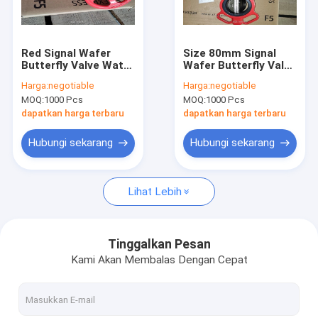
Hubungi kami
Red Signal Wafer
Size 80mm Signal
Butterfly Valve Water
Wafer Butterfly Valve
Katup Gerbang Bergelang
Medium Fire
Water Medium For
Harga:
negotiable
Harga:
negotiable
Protection
Fire Protection
MOQ:
1000 Pcs
MOQ:
1000 Pcs
Katup Globe Bergelang
dapatkan harga terbaru
dapatkan harga terbaru
Katup Periksa Ayun Bergelang
Hubungi sekarang
Hubungi sekarang
Katup Bola Mengambang
Lihat Lebih
Katup Kupu-Kupu Bergelang
Katup Saringan Y
Tinggalkan Pesan
Kami Akan Membalas Dengan Cepat
katup kupu-kupu wafer
Katup Pemeliharaan Air